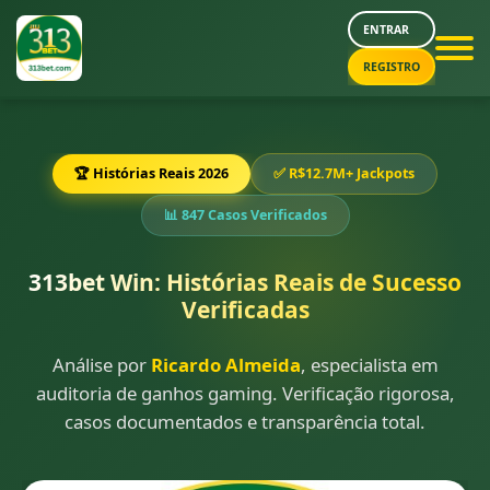
ENTRAR
REGISTRO
🏆 Histórias Reais 2026
✅ R$12.7M+ Jackpots
📊 847 Casos Verificados
313bet Win: Histórias Reais de Sucesso
Verificadas
Análise por
Ricardo Almeida
, especialista em
auditoria de ganhos gaming. Verificação rigorosa,
casos documentados e transparência total.