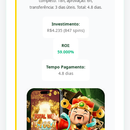
completo: 18h, aprovação: 6h,
transferência: 3 dias úteis. Total: 4.8 dias.
Investimento:
R$4.235 (847 spins)
ROI:
59.000%
Tempo Pagamento:
4.8 dias