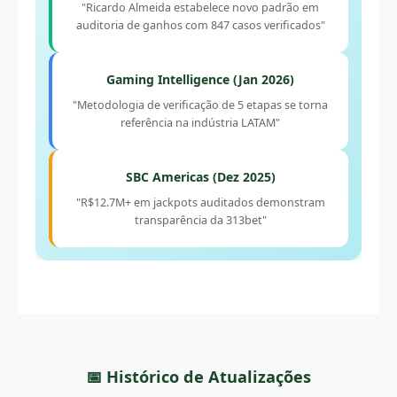
"Ricardo Almeida estabelece novo padrão em
auditoria de ganhos com 847 casos verificados"
Gaming Intelligence (Jan 2026)
"Metodologia de verificação de 5 etapas se torna
referência na indústria LATAM"
SBC Americas (Dez 2025)
"R$12.7M+ em jackpots auditados demonstram
transparência da 313bet"
📅 Histórico de Atualizações