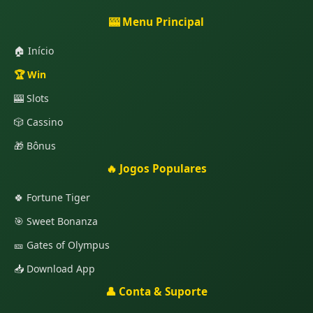
🎰 Menu Principal
🏠 Início
🏆 Win
🎰 Slots
🎲 Cassino
🎁 Bônus
🔥 Jogos Populares
🍀 Fortune Tiger
🎯 Sweet Bonanza
🎫 Gates of Olympus
📥 Download App
👤 Conta & Suporte