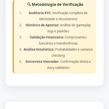
🔍 Metodologia de Verificação
Auditoria KYC:
Verificação completa de
identidade e documentos
Histórico de Apostas:
Análise de gameplay
logs e padrões
Validação Financeira:
Comprovantes
bancários e transferências
Análise Estatística:
Probabilidades e variance
checking
Entrevista Vencedor:
Confirmação direta e
story validation