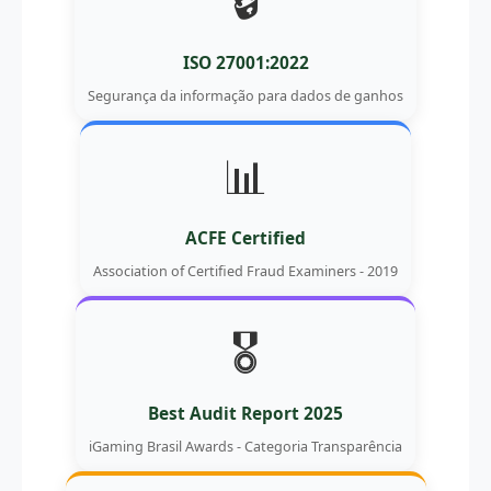
ISO 27001:2022
Segurança da informação para dados de ganhos
📊
ACFE Certified
Association of Certified Fraud Examiners - 2019
🎖️
Best Audit Report 2025
iGaming Brasil Awards - Categoria Transparência