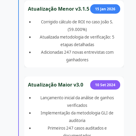
Atualização Menor v3.1.5
15 Jan 2026
Corrigido cálculo de ROI no caso João S.
(59.000%)
Atualizada metodologia de verificação: 5
etapas detalhadas
Adicionadas 247 novas entrevistas com
ganhadores
Atualização Maior v3.0
10 Set 2024
Lançamento inicial da análise de ganhos
verificados
Implementação da metodologia GLI de
auditoria
Primeiros 247 casos auditados e
documentados