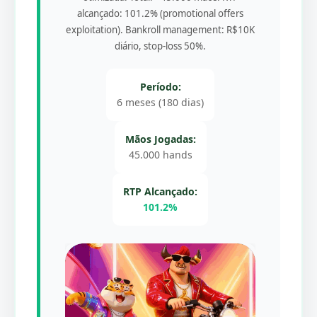
alcançado: 101.2% (promotional offers
exploitation). Bankroll management: R$10K
diário, stop-loss 50%.
Período:
6 meses (180 dias)
Mãos Jogadas:
45.000 hands
RTP Alcançado:
101.2%