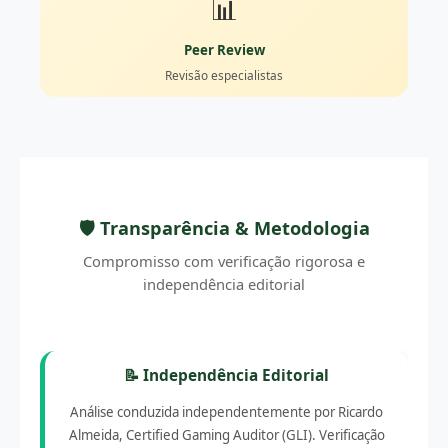
📊
Peer Review
Revisão especialistas
🛡️ Transparência & Metodologia
Compromisso com verificação rigorosa e
independência editorial
📝 Independência Editorial
Análise conduzida independentemente por Ricardo
Almeida, Certified Gaming Auditor (GLI). Verificação