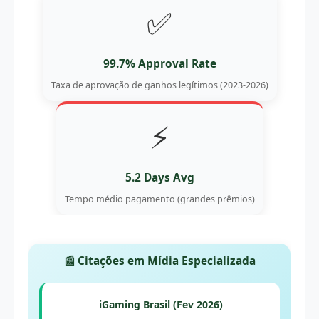
✅
99.7% Approval Rate
Taxa de aprovação de ganhos legítimos (2023-2026)
⚡
5.2 Days Avg
Tempo médio pagamento (grandes prêmios)
📰 Citações em Mídia Especializada
iGaming Brasil (Fev 2026)