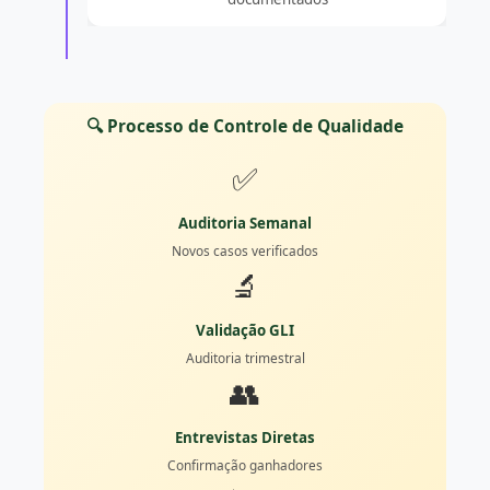
🔍 Processo de Controle de Qualidade
✅
Auditoria Semanal
Novos casos verificados
🔬
Validação GLI
Auditoria trimestral
👥
Entrevistas Diretas
Confirmação ganhadores