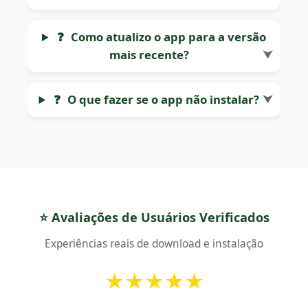
❓
Como atualizo o app para a versão
mais recente?
⮟
❓
O que fazer se o app não instalar?
⮟
⭐ Avaliações de Usuários Verificados
Experiências reais de download e instalação
★★★★★