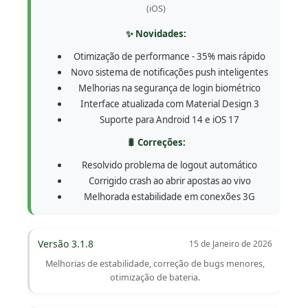
(iOS)
✨ Novidades:
Otimização de performance - 35% mais rápido
Novo sistema de notificações push inteligentes
Melhorias na segurança de login biométrico
Interface atualizada com Material Design 3
Suporte para Android 14 e iOS 17
🐛 Correções:
Resolvido problema de logout automático
Corrigido crash ao abrir apostas ao vivo
Melhorada estabilidade em conexões 3G
Versão 3.1.8
15 de Janeiro de 2026
Melhorias de estabilidade, correção de bugs menores,
otimização de bateria.