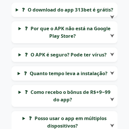
❓
O download do app 313bet é grátis?
⮟
❓
Por que o APK não está na Google
Play Store?
⮟
❓
O APK é seguro? Pode ter vírus?
⮟
❓
Quanto tempo leva a instalação?
⮟
❓
Como recebo o bônus de R$+9~99
do app?
⮟
❓
Posso usar o app em múltiplos
dispositivos?
⮟