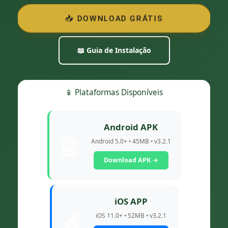
📥 DOWNLOAD GRÁTIS
📖 Guia de Instalação
📱 Plataformas Disponíveis
Android APK
🤖
Android 5.0+ • 45MB • v3.2.1
Download APK →
iOS APP
🍎
iOS 11.0+ • 52MB • v3.2.1