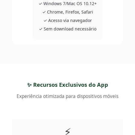
✓ Windows 7/Mac OS 10.12+
✓ Chrome, Firefox, Safari
✓ Acesso via navegador
✓ Sem download necessário
✨ Recursos Exclusivos do App
Experiência otimizada para dispositivos móveis
⚡