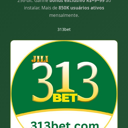
256-bit. Ganhe
bônus exclusivo R$+9~99
ao
instalar. Mais de
850K usuários ativos
mensalmente.
313bet