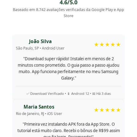
4.6/5.0
Baseado em 8.742 avaliações verificadas da Google Play e App
Store
João Silva
★★★★★
São Paulo, SP • Android User
"Download super rápido! Instalei em menos de 2
minutos como prometido. O guia passo a passo ajudou
muito. App funciona perfeitamente no meu Samsung
Galaxy."
✅ Download Verificado • 📱 Android 12 • 📅 Há 3 dias
Maria Santos
★★★★★
Rio de Janeiro, RJ • iOS User
"Primeira vez instalando APK fora da App Store. O
tutorial está muito claro. Recebi o bônus de R$99 assim