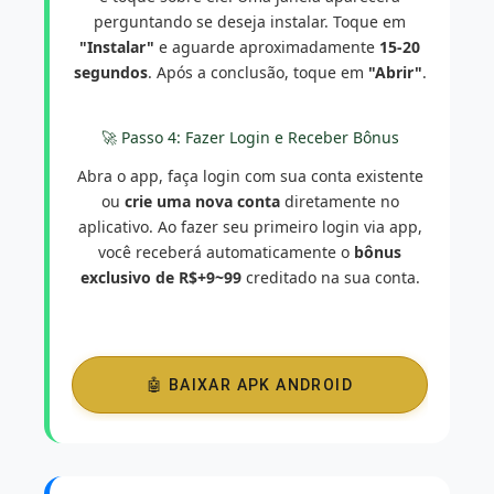
perguntando se deseja instalar. Toque em
"Instalar"
e aguarde aproximadamente
15-20
segundos
. Após a conclusão, toque em
"Abrir"
.
🚀 Passo 4: Fazer Login e Receber Bônus
Abra o app, faça login com sua conta existente
ou
crie uma nova conta
diretamente no
aplicativo. Ao fazer seu primeiro login via app,
você receberá automaticamente o
bônus
exclusivo de R$+9~99
creditado na sua conta.
🤖 BAIXAR APK ANDROID