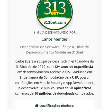
📱 GUIA DESENVOLVIDO POR
Carlos Mendes
Engenheiro de Software Sênior & Líder de
Desenvolvimento Mobile na 313bet
Carlos lidera a equipe de desenvolvimento mobile da
313bet desde 2019, com
12+ anos de experiência
em desenvolvimento Android e iOS. Graduado em
Engenharia da Computação pela USP
, possui
certificações em Mobile Security e App Development.
Já desenvolveu e publicou mais de
50 aplicativos
com mais de
10 milhões de downloads
combinados.
🎓 Qualificações Técnicas: