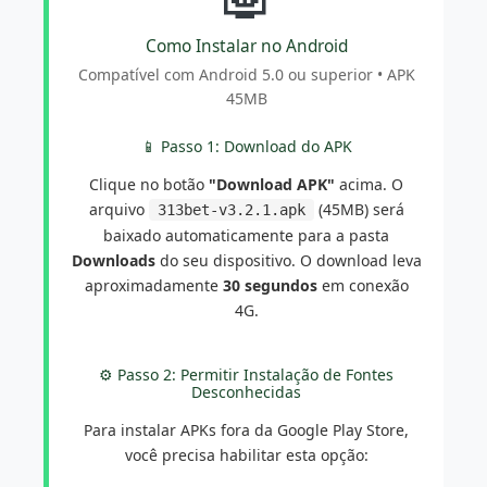
Como Instalar no Android
Compatível com Android 5.0 ou superior • APK
45MB
📱 Passo 1: Download do APK
Clique no botão
"Download APK"
acima. O
arquivo
(45MB) será
313bet-v3.2.1.apk
baixado automaticamente para a pasta
Downloads
do seu dispositivo. O download leva
aproximadamente
30 segundos
em conexão
4G.
⚙️ Passo 2: Permitir Instalação de Fontes
Desconhecidas
Para instalar APKs fora da Google Play Store,
você precisa habilitar esta opção: