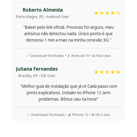
Roberto Almeida
★★★★☆
Porto Alegre, RS • Android User
"Baixei pelo link oficial. Processo foi seguro, meu
antivírus não detectou nada. Único ponto é que
demorou 1 min a mais na minha conexão 3G."
✅ Download Verificado • 📱 Android 10 • 📅 Há 6 dias
Juliana Fernandes
★★★★★
Brasília, DF • iOS User
"Melhor guia de instalação que já vi! Cada passo com
prints explicativos. Instalei no iPhone 12 sem
problemas. Bônus caiu na hora!"
✅ Download Verificado • 🍎 iPhone 12 • 📅 Há 2 dias