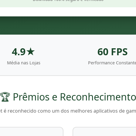
4.9★
60 FPS
Média nas Lojas
Performance Constant
🏆 Prêmios e Reconheciment
t é reconhecido como um dos melhores aplicativos de gami