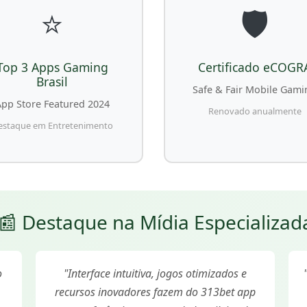
⭐
🛡️
Top 3 Apps Gaming
Certificado eCOGR
Brasil
Safe & Fair Mobile Gami
App Store Featured 2024
Renovado anualmente
estaque em Entretenimento
📰 Destaque na Mídia Especializad
o
"Interface intuitiva, jogos otimizados e
recursos inovadores fazem do 313bet app