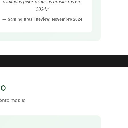
avaliados pelos usuários brasileiros em
2024."
— Gaming Brasil Review, Novembro 2024
to
mento mobile