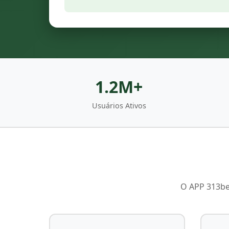
1.2M+
Usuários Ativos
O APP 313be