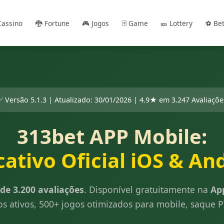
Cassino
🐉 Fortune
🎮 Jogos
🃏 Game
🎫 Lottery
⚽ Be
✅ Versão 5.1.3 | Atualizado: 30/01/2026 | 4.9★ em 3.247 Avaliaçõe
313bet APP Mobile:
cativo Oficial iOS & An
de 3.200 avaliações
. Disponível gratuitamente na
Ap
s ativos, 500+ jogos otimizados para mobile, saque 