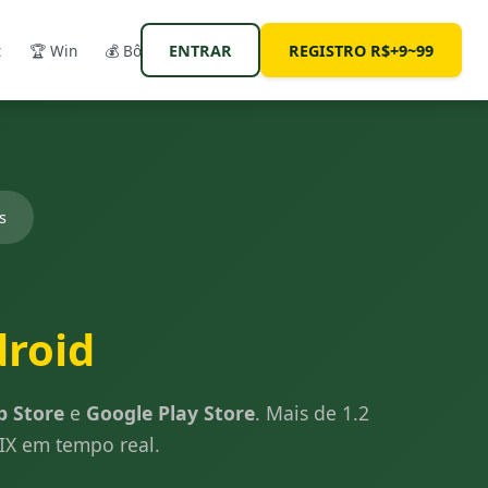
t
🏆 Win
💰 Bônus
ENTRAR
👑 VIP
🔐 Login
REGISTRO R$+9~99
📝 Cadastro
💻 
s
droid
p Store
e
Google Play Store
. Mais de 1.2
PIX em tempo real.