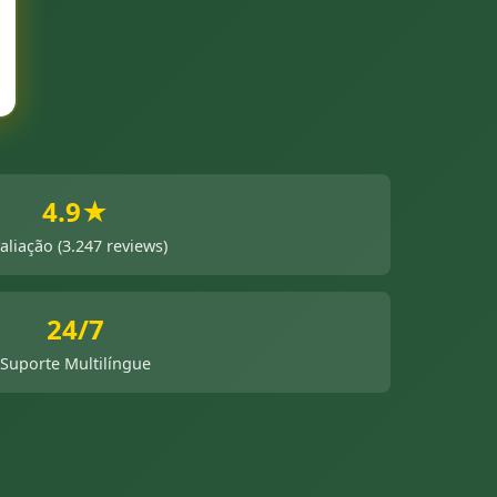
4.9★
aliação (3.247 reviews)
24/7
Suporte Multilíngue