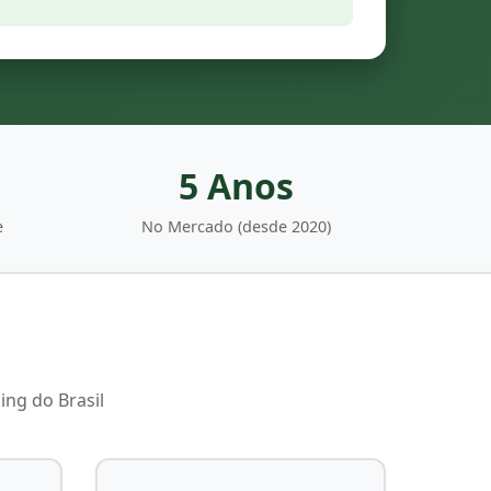
5 Anos
e
No Mercado (desde 2020)
o
ng do Brasil