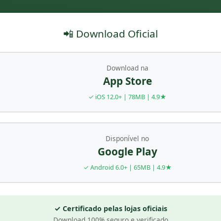
📲 Download Oficial
Download na
App Store
✓ iOS 12.0+ | 78MB | 4.9★
Disponível no
Google Play
✓ Android 6.0+ | 65MB | 4.9★
✓ Certificado pelas lojas oficiais
Download 100% seguro e verificado